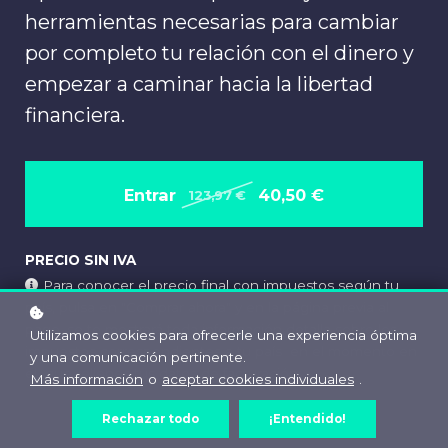
herramientas necesarias para cambiar
por completo tu relación con el dinero y
empezar a caminar hacia la libertad
financiera.​
Entrar
40,50 €
123,97 €
PRECIO SIN IVA
Para conocer el precio final con impuestos según tu
país, pulsa en "Comprar ahora" y en la página previa al
pago, se te mostrará toda información detalla sobre los
Utilizamos cookies para ofrecerle una experiencia óptima
impuestos correspondientes a tu país en el momento en
y una comunicación pertinente.
el que rellenes tus datos de facturación.
Más información
o
aceptar cookies individuales
.
Rechazar todo
¡Entendido!