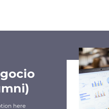
egocio
umni)
ption here