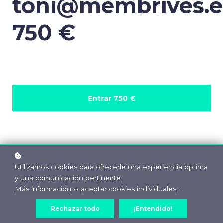
toni@membrives.e
750 €
Entrar
750 €
Utilizamos cookies para ofrecerle una experiencia óptima
y una comunicación pertinente.
Más información
o
aceptar cookies individuales
.
Rechazar todo
¡Entendido!