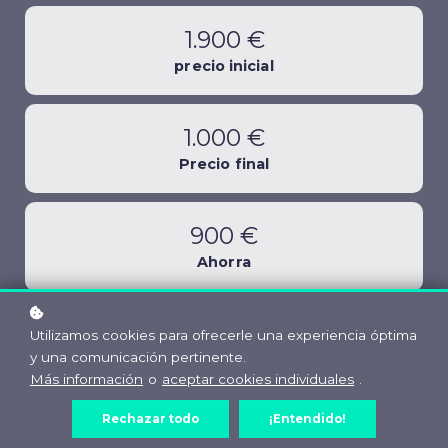
1.900 €
precio inicial
1.000 €
Precio final
900 €
Ahorra
Utilizamos cookies para ofrecerle una experiencia óptima
y una comunicación pertinente.
Entrar
Más información
o
aceptar cookies individuales
.
Rechazar todo
¡Entendido!