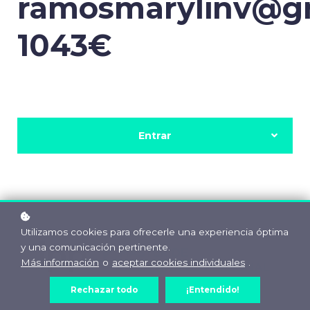
ramosmarylinv@g
1043€
Entrar
Utilizamos cookies para ofrecerle una experiencia óptima
y una comunicación pertinente.
Más información
o
aceptar cookies individuales
.
Rechazar todo
¡Entendido!