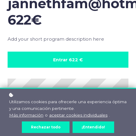
jannethfam@hotm
622€
Add your short program description here
Entrar
622 €
Utilizamos cookies para ofrecerle una experiencia óptima
y una comunicación pertinente.
Más información
o
aceptar cookies individuales
.
Rechazar todo
¡Entendido!