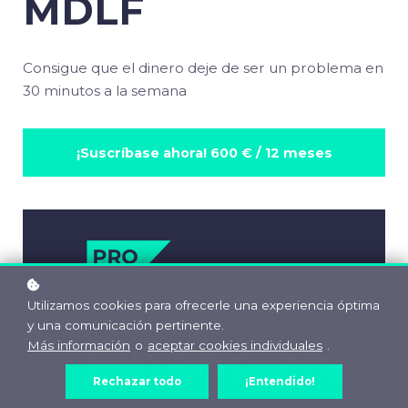
MDLF
Consigue que el dinero deje de ser un problema en
30 minutos a la semana
¡Suscríbase ahora!
600 € / 12 meses
Utilizamos cookies para ofrecerle una experiencia óptima
y una comunicación pertinente.
Más información
o
aceptar cookies individuales
.
Rechazar todo
¡Entendido!