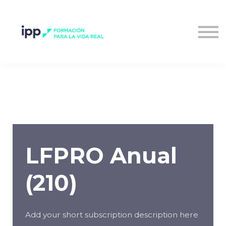
Entrar al campus
LFPRO Anual
(210)
Add your short subscription description here