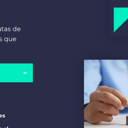
utas de
es que
es